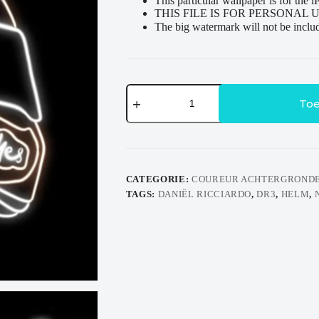
This particular wallpaper is for the 
THIS FILE IS FOR PERSONAL 
The big watermark will not be inclu
Neon
Helmet
Toe
Wallpaper
-
Daniël
Ricciardo
2022
aantal
CATEGORIE:
COUREUR ACHTERGRONDE
TAGS:
DANIËL RICCIARDO
,
DR3
,
HELM
,