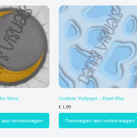
lden Moon
Aesthetic Wallpaper – Pastel Blue
€
1,99
 aan winkelwagen
Toevoegen aan winkelwagen