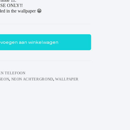
iPhone 11.
USE ONLY!!
ded in the wallpaper 😁
voegen aan winkelwagen
N TELEFOON
NEON
,
NEON ACHTERGROND
,
WALLPAPER