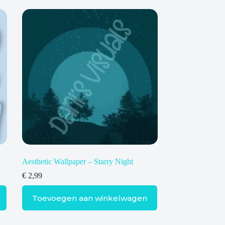
Aesthetic Wallpaper – Starry Night
€
2,99
Toevoegen aan winkelwagen