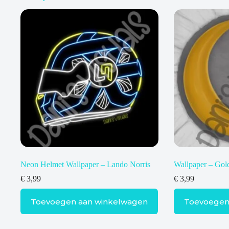
Neon Helmet Wallpaper – Lando Norris
Wallpaper – Go
€
3,99
€
3,99
Toevoegen aan winkelwagen
Toevoegen