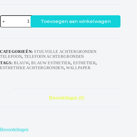
Aesthetic
Toevoegen aan winkelwagen
Wallpaper
-
Pastel
Blue
aantal
CATEGORIEËN:
STIJLVOLLE ACHTERGRONDEN
TELEFOON
,
TELEFOON ACHTERGRONDEN
TAGS:
BLAUW
,
BLAUW ESTHETIEK
,
ESTHETIEK
,
ESTHETIEKE ACHTERGRONDEN
,
WALLPAPER
Beoordelingen (0)
Beoordelingen