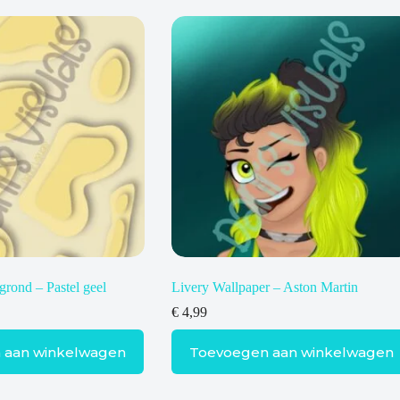
grond – Pastel geel
Livery Wallpaper – Aston Martin
€
4,99
 aan winkelwagen
Toevoegen aan winkelwagen