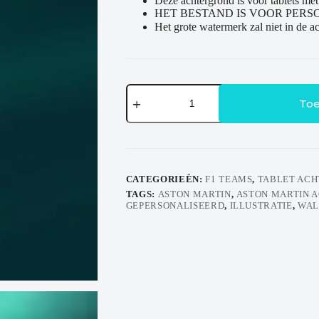
Deze achtergrond is voor tablets met
HET BESTAND IS VOOR PERS
Het grote watermerk zal niet in de a
Livery
achtergrond
Toe
-
Aston
Martin
aantal
CATEGORIEËN:
F1 TEAMS
,
TABLET AC
TAGS:
ASTON MARTIN
,
ASTON MARTIN 
GEPERSONALISEERD
,
ILLUSTRATIE
,
WAL