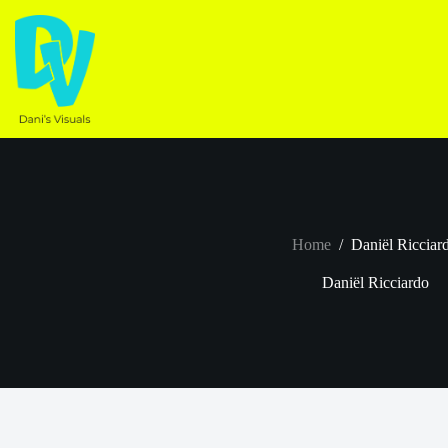
Ga
naar
de
inhoud
Home
/
Daniël Ricciar
Daniël Ricciardo