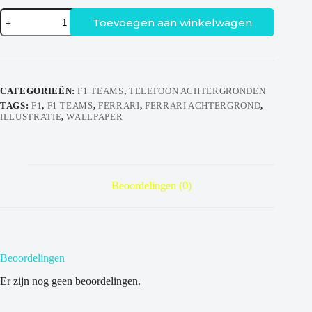
Livery
Toevoegen aan winkelwagen
Achtergrond
-
Ferrari
aantal
CATEGORIEËN:
F1 TEAMS
,
TELEFOON ACHTERGRONDEN
TAGS:
F1
,
F1 TEAMS
,
FERRARI
,
FERRARI ACHTERGROND
,
ILLUSTRATIE
,
WALLPAPER
Beoordelingen (0)
Beoordelingen
Er zijn nog geen beoordelingen.