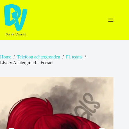
Ga
naar
de
inhoud
Home
/
Telefoon achtergronden
/
F1 teams
/
Livery Achtergrond – Ferrari