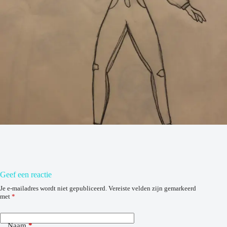
Geef een reactie
Je e-mailadres wordt niet gepubliceerd.
Vereiste velden zijn gemarkeerd
met
*
Naam
*