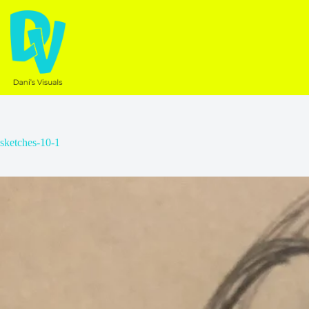
Ga
naar
de
inhoud
sketches-10-1