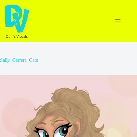
Ga
naar
de
inhoud
Sally_Carrera_Cars