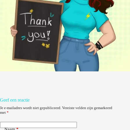
Geef een reactie
Je e-mailadres wordt niet gepubliceerd.
Vereiste velden zijn gemarkeerd
met
*
Naam
*