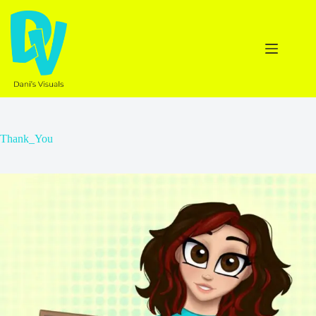
Ga
naar
de
inhoud
Thank_You