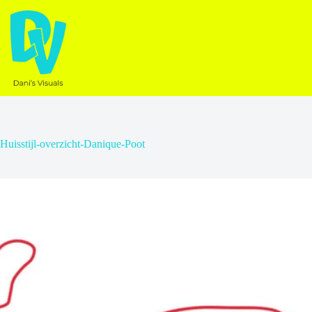
Ga
naar
de
inhoud
Huisstijl-overzicht-Danique-Poot