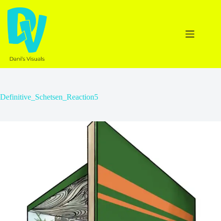
Ga
naar
de
inhoud
Definitive_Schetsen_Reaction5