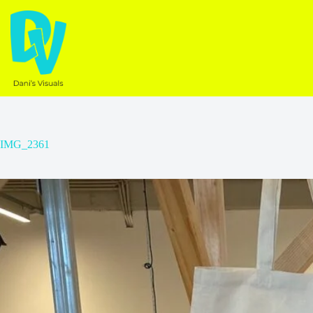
Ga
naar
de
inhoud
IMG_2361