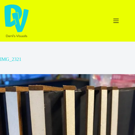
Ga
naar
de
inhoud
IMG_2321