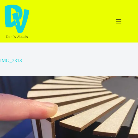
Ga
naar
de
inhoud
IMG_2318