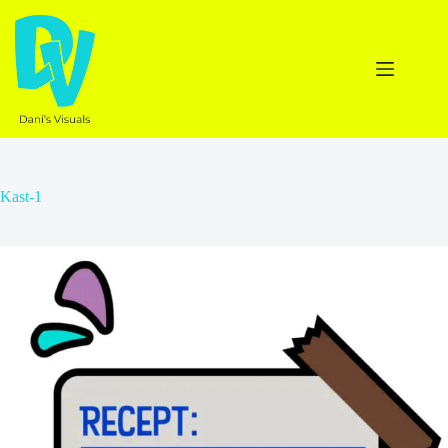
Ga
naar
de
inhoud
Kast-1