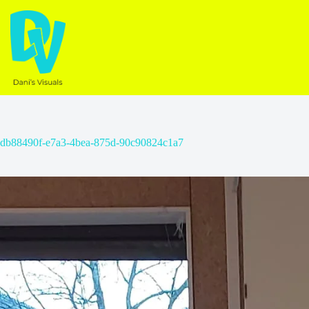
Ga
naar
de
inhoud
db88490f-e7a3-4bea-875d-90c90824c1a7