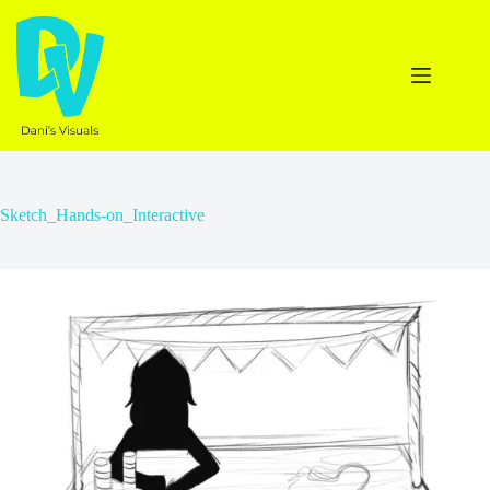
Ga
naar
de
inhoud
Sketch_Hands-on_Interactive