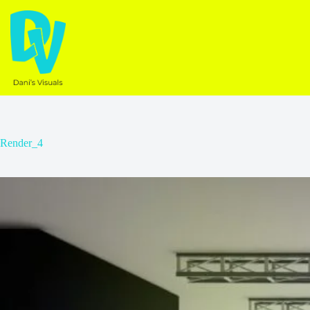
Ga
naar
de
inhoud
Render_4