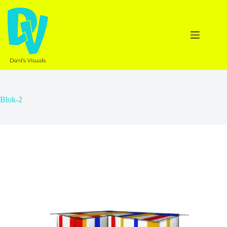
Ga
naar
de
inhoud
Blok-2