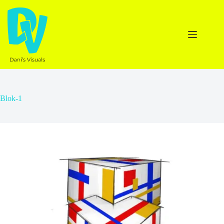
Ga
naar
de
inhoud
Blok-1