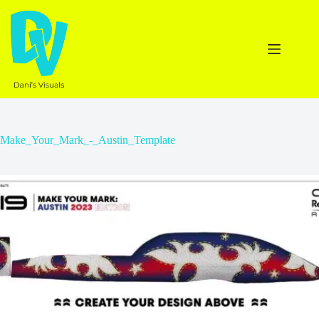
Ga
naar
de
inhoud
Make_Your_Mark_-_Austin_Template