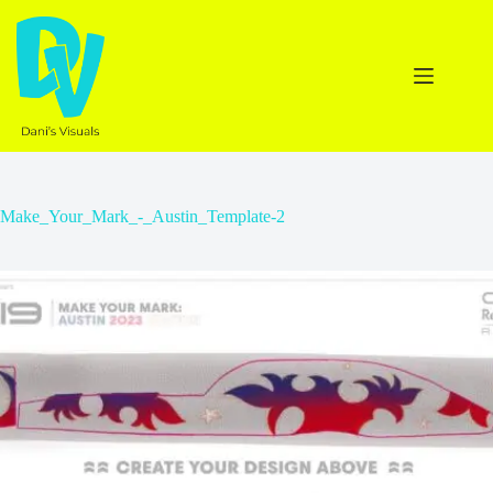
Ga
naar
de
inhoud
Make_Your_Mark_-_Austin_Template-2