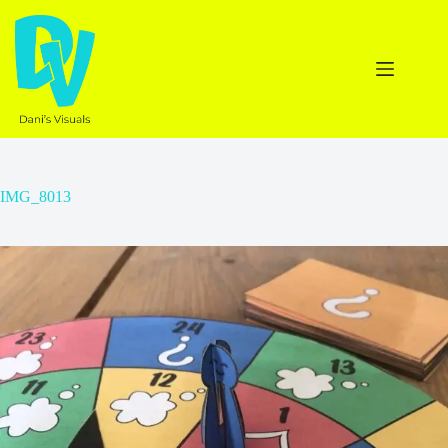
Ga
naar
de
inhoud
IMG_8013