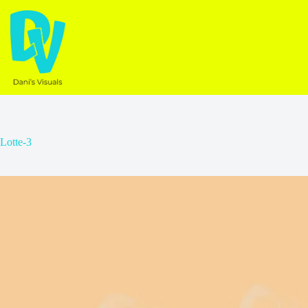
Ga
naar
de
inhoud
Lotte-3