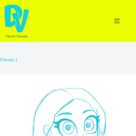
Ga
naar
de
inhoud
Finouk-1