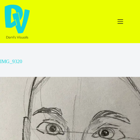
Ga
naar
de
inhoud
IMG_9320