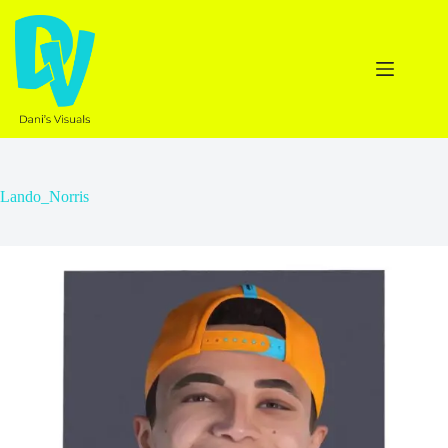
Ga
naar
de
inhoud
Lando_Norris