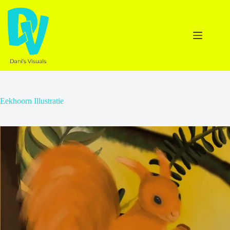
Ga
naar
de
inhoud
Eekhoorn Illustratie