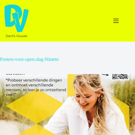
Ga
naar
de
inhoud
Posters-voor-open-dag-Nimeto