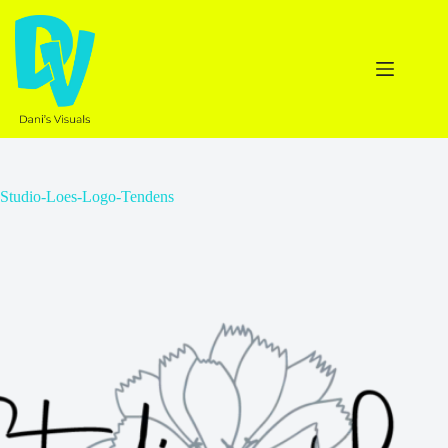
Ga
naar
de
inhoud
Studio-Loes-Logo-Tendens