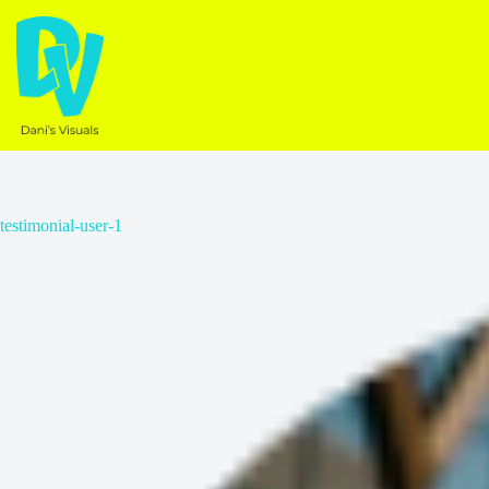
Ga
naar
de
inhoud
testimonial-user-1