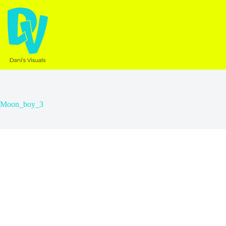
Ga
naar
de
inhoud
Moon_boy_3