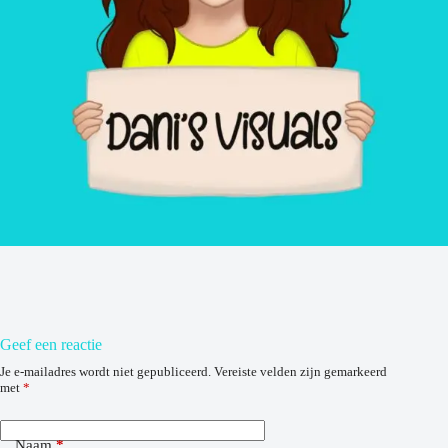
Geef een reactie
Je e-mailadres wordt niet gepubliceerd.
Vereiste velden zijn gemarkeerd
met
*
Naam
*