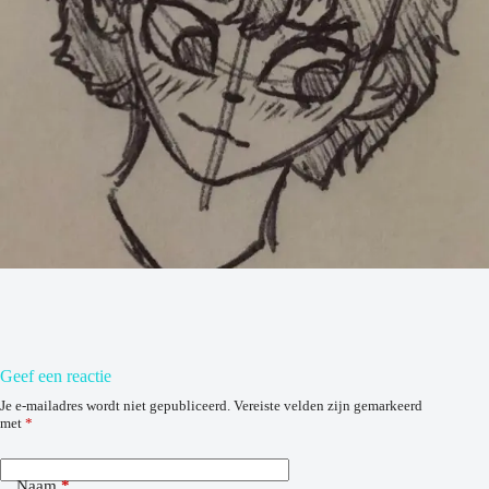
Geef een reactie
Je e-mailadres wordt niet gepubliceerd.
Vereiste velden zijn gemarkeerd
met
*
Naam
*