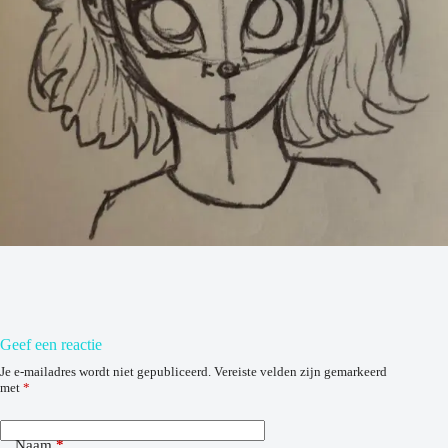
Geef een reactie
Je e-mailadres wordt niet gepubliceerd.
Vereiste velden zijn gemarkeerd
met
*
Naam
*