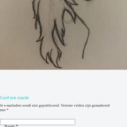
Geef een reactie
Je e-mailadres wordt niet gepubliceerd.
Vereiste velden zijn gemarkeerd
met
*
Naam
*