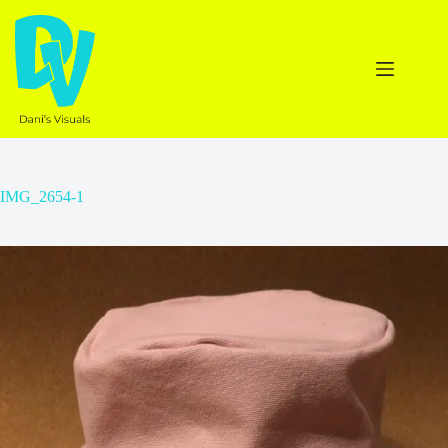
Ga
naar
de
inhoud
IMG_2654-1