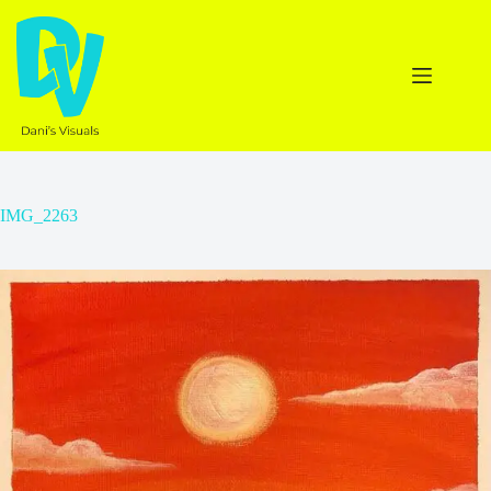
Ga
naar
de
inhoud
IMG_2263