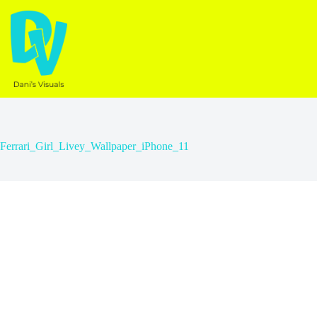
Ga
naar
de
inhoud
Ferrari_Girl_Livey_Wallpaper_iPhone_11