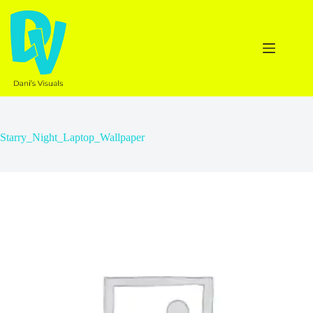
Ga
naar
de
inhoud
Starry_Night_Laptop_Wallpaper