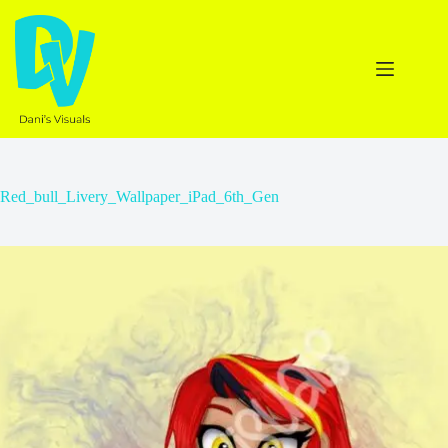
Ga
naar
de
inhoud
Red_bull_Livery_Wallpaper_iPad_6th_Gen