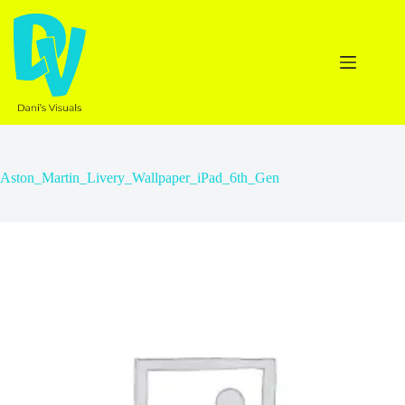
Ga
naar
de
inhoud
Aston_Martin_Livery_Wallpaper_iPad_6th_Gen