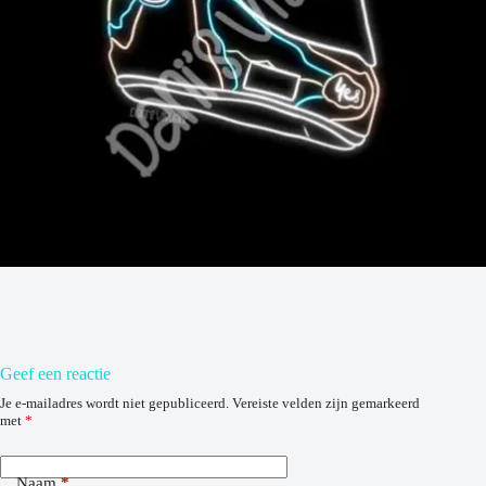
Geef een reactie
Je e-mailadres wordt niet gepubliceerd.
Vereiste velden zijn gemarkeerd
met
*
Naam
*