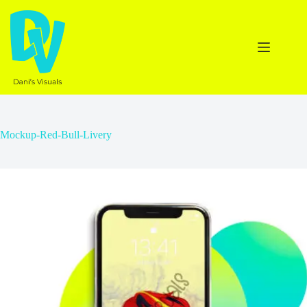
Ga
naar
de
inhoud
Mockup-Red-Bull-Livery