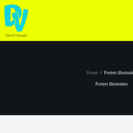
Ga
naar
de
inhoud
Home
/
Portret illustrat
Portret illustraties