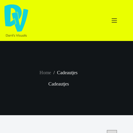
Ga
naar
de
inhoud
Home
/
Cadeautjes
Cadeautjes