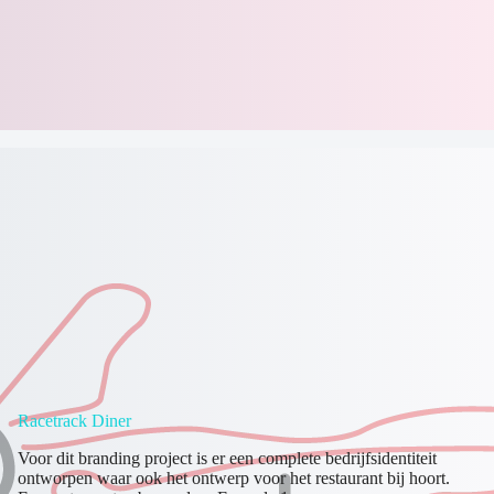
Racetrack Diner
Voor dit branding project is er een complete bedrijfsidentiteit
ontworpen waar ook het ontwerp voor het restaurant bij hoort.