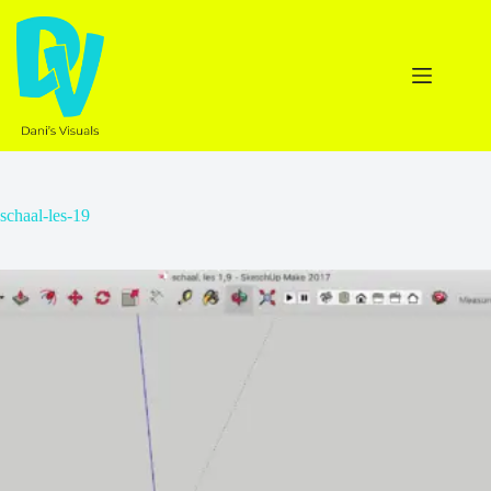
Ga
naar
de
inhoud
schaal-les-19