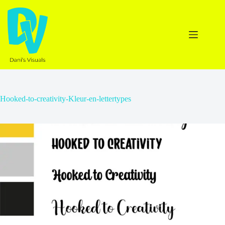
Ga
naar
de
inhoud
Hooked-to-creativity-Kleur-en-lettertypes